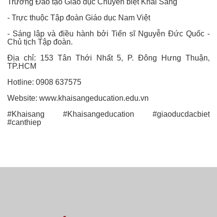
Trường Đào tạo Giáo dục Chuyên biệt Khai Sáng
- Trực thuộc Tập đoàn Giáo dục Nam Việt
- Sáng lập và điều hành bởi Tiến sĩ Nguyễn Đức Quốc -
Chủ tịch Tập đoàn.
Địa chỉ: 153 Tân Thới Nhất 5, P. Đông Hưng Thuận,
TP.HCM
Hotline: 0908 637575
Website: www.khaisangeducation.edu.vn
#Khaisang #Khaisangeducation #giaoducdacbiet
#canthiep