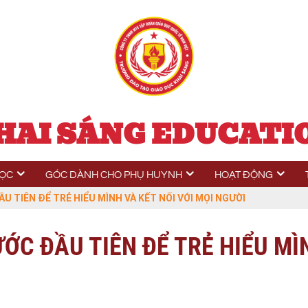
HAI SÁNG EDUCATI
HỌC
GÓC DÀNH CHO PHỤ HUYNH
HOẠT ĐỘNG
U TIÊN ĐỂ TRẺ HIỂU MÌNH VÀ KẾT NỐI VỚI MỌI NGƯỜI
ỚC ĐẦU TIÊN ĐỂ TRẺ HIỂU MÌN