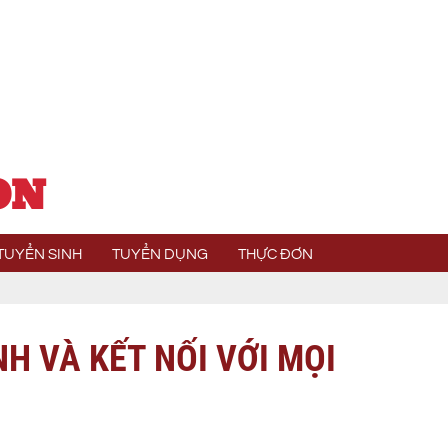
ON
TUYỂN SINH
TUYỂN DỤNG
THỰC ĐƠN
H VÀ KẾT NỐI VỚI MỌI