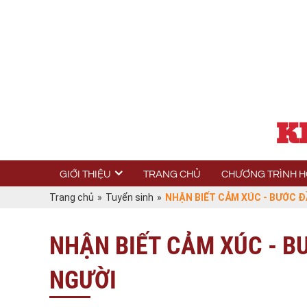
K
GIỚI THIỆU
TRANG CHỦ
CHƯƠNG TRÌNH 
Trang chủ
»
Tuyển sinh
»
NHẬN BIẾT CẢM XÚC - BƯỚC ĐẦ
NHẬN BIẾT CẢM XÚC - BƯ
NGƯỜI