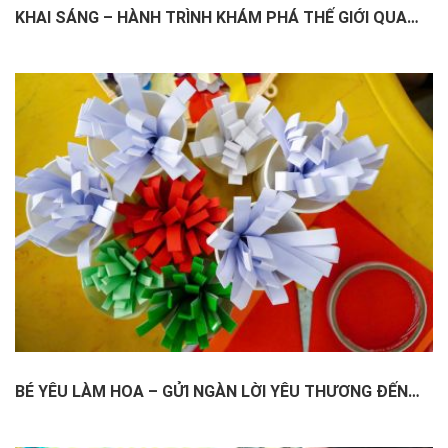
KHAI SÁNG – HÀNH TRÌNH KHÁM PHÁ THẾ GIỚI QUA
TỪNG HOẠT ĐỘNG
BÉ YÊU LÀM HOA – GỬI NGÀN LỜI YÊU THƯƠNG ĐẾN
MẸ