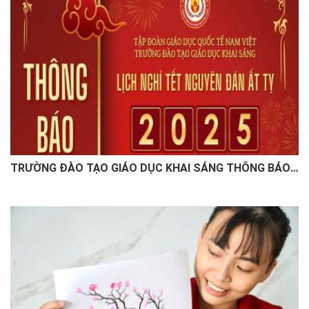
TRƯỜNG ĐÀO TẠO GIÁO DỤC KHAI SÁNG THÔNG BÁO
LỊCH NGHỈ TẾT NGUYÊN ĐÁN ẤT TỴ 2025