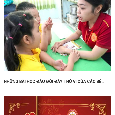
NHỮNG BÀI HỌC ĐẦU ĐỜI ĐẦY THÚ VỊ CỦA CÁC BÉ
KHAI SÁNG